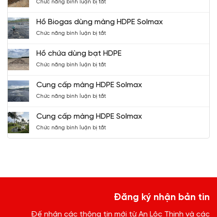
ở
Chức năng bình luận bị tắt
Bạt
HDPE
Hồ Biogas dùng màng HDPE Solmax
Solmax
ở
Chức năng bình luận bị tắt
cho
Hồ
hồ
Biogas
chứa
Hồ chứa dùng bạt HDPE
dùng
nước
ở
Chức năng bình luận bị tắt
màng
Hồ
HDPE
chứa
Solmax
Cung cấp màng HDPE Solmax
dùng
ở
Chức năng bình luận bị tắt
bạt
Cung
HDPE
cấp
Cung cấp màng HDPE Solmax
màng
ở
Chức năng bình luận bị tắt
HDPE
Cung
Solmax
cấp
màng
HDPE
Solmax
Đăng ký nhận bản tin
Đế nhận các thông tin mới từ An Lộc Thịnh và các