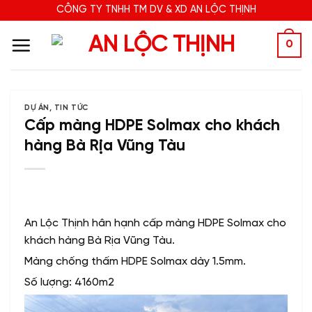
Bỏ
CÔNG TY TNHH TM DV & XD AN LỘC THỊNH
qua
nội
0
dung
DỰ ÁN
,
TIN TỨC
Cấp màng HDPE Solmax cho khách
hàng Bà Rịa Vũng Tàu
An Lộc Thịnh hân hạnh cấp màng HDPE Solmax cho
khách hàng Bà Rịa Vũng Tàu.
Màng chống thấm HDPE Solmax dày 1.5mm.
Số lượng: 4160m2