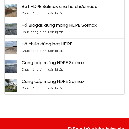
Bạt HDPE Solmax cho hồ chứa nước
ở
Chức năng bình luận bị tắt
Bạt
HDPE
Hồ Biogas dùng màng HDPE Solmax
Solmax
ở
Chức năng bình luận bị tắt
cho
Hồ
hồ
Biogas
chứa
Hồ chứa dùng bạt HDPE
dùng
nước
ở
Chức năng bình luận bị tắt
màng
Hồ
HDPE
chứa
Solmax
Cung cấp màng HDPE Solmax
dùng
ở
Chức năng bình luận bị tắt
bạt
Cung
HDPE
cấp
Cung cấp màng HDPE Solmax
màng
ở
Chức năng bình luận bị tắt
HDPE
Cung
Solmax
cấp
màng
HDPE
Solmax