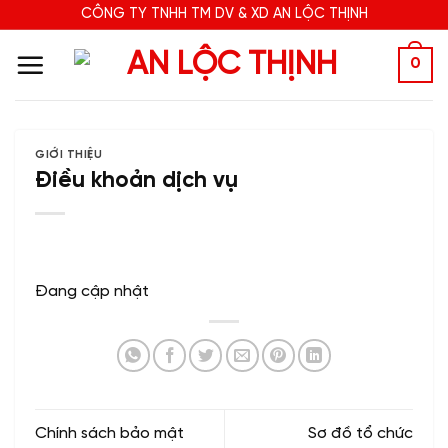
Bỏ
CÔNG TY TNHH TM DV & XD AN LỘC THỊNH
qua
nội
0
dung
GIỚI THIỆU
Điều khoản dịch vụ
Đang cập nhật
Chính sách bảo mật
Sơ đồ tổ chức