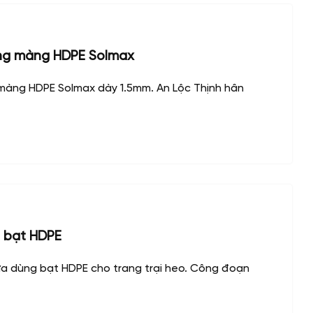
ng màng HDPE Solmax
màng HDPE Solmax dày 1.5mm. An Lộc Thịnh hân
 bạt HDPE
a dùng bạt HDPE cho trang trại heo. Công đoạn