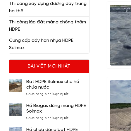
Thi công xây dựng đường dây trung
hạ thế
Thi công lắp đặt màng chống thấm
HDPE
Cung cấp dây hàn nhựa HDPE
Solmax
BÀI VIẾT MỚI NHẤT
Bạt HDPE Solmax cho hồ
chứa nước
ở
Chức năng bình luận bị tắt
Bạt
HDPE
Hồ Biogas dùng màng HDPE
Solmax
Solmax
cho
ở
Chức năng bình luận bị tắt
hồ
Hồ
chứa
Biogas
nước
Hồ chứa dùng bạt HDPE