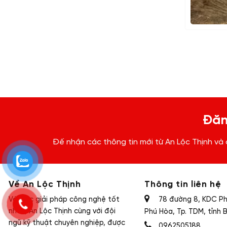
Đăn
Đế nhận các thông tin mới từ An Lộc Thịnh và
Về An Lộc Thịnh
Thông tin liên hệ
Với các giải pháp công nghệ tốt
78 đường 8, KDC Phú
nhất, An Lộc Thịnh cùng với đội
Phú Hòa, Tp. TDM, tỉnh 
ngũ kỹ thuật chuyên nghiệp, được
0962505188