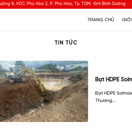
ường 8, KDC Phú Hòa 2, P. Phú Hòa, Tp. TDM, tỉnh Bình Dương
TRANG CHỦ
GIỚI
TIN TỨC
Bạt HDPE Sol
Bạt HDPE Solmax 
Thương...