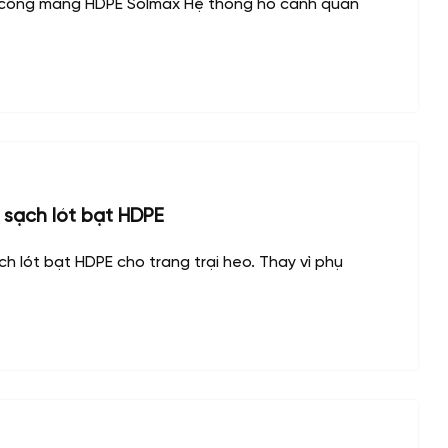
 công màng HDPE Solmax Hệ thống hồ cảnh quan
 sạch lót bạt HDPE
h lót bạt HDPE cho trang trại heo. Thay vì phụ