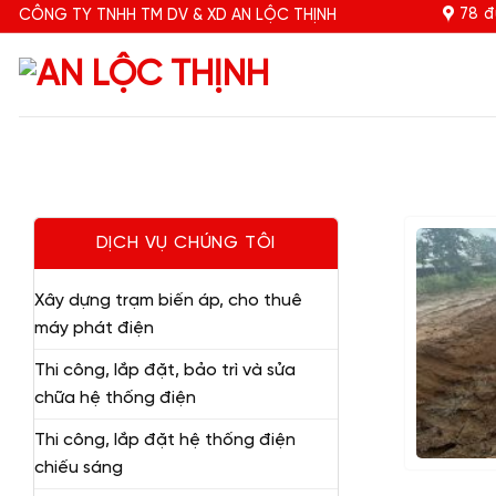
Bỏ
78 đ
CÔNG TY TNHH TM DV & XD AN LỘC THỊNH
qua
nội
dung
DỊCH VỤ CHÚNG TÔI
Xây dựng trạm biến áp, cho thuê
máy phát điện
Thi công, lắp đặt, bảo trì và sửa
chữa hệ thống điện
Thi công, lắp đặt hệ thống điện
chiếu sáng