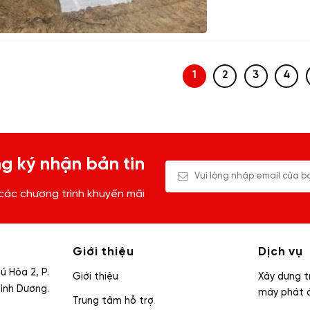
1
2
3
4
g ký nhận bản tin
 các chương trình khuyến mãi
Giới thiệu
Dịch vụ
 Hòa 2, P.
Giới thiệu
Xây dựng t
Bình Dương.
máy phát 
Trung tâm hỗ trợ