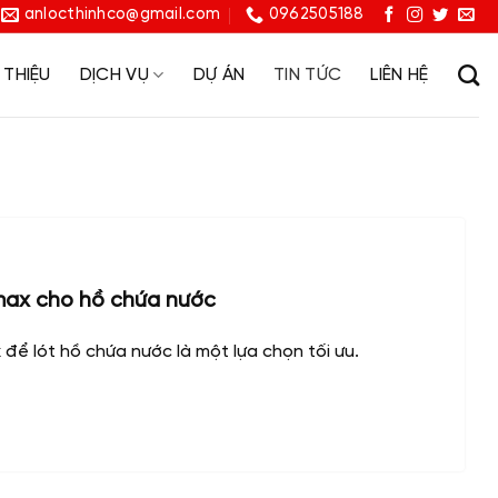
anlocthinhco@gmail.com
0962505188
 THIỆU
DỊCH VỤ
DỰ ÁN
TIN TỨC
LIÊN HỆ
max cho hồ chứa nước
để lót hồ chứa nước là một lựa chọn tối ưu.