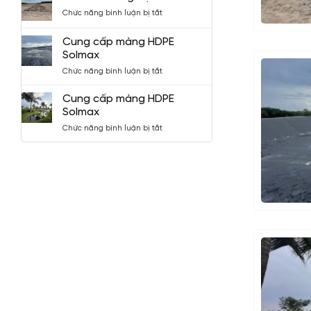
dùng
ở
Chức năng bình luận bị tắt
màng
Hồ
HDPE
chứa
Solmax
Cung cấp màng HDPE
dùng
Solmax
bạt
ở
Chức năng bình luận bị tắt
HDPE
Cung
cấp
Cung cấp màng HDPE
màng
Solmax
HDPE
ở
Chức năng bình luận bị tắt
Solmax
Cung
cấp
màng
HDPE
Solmax