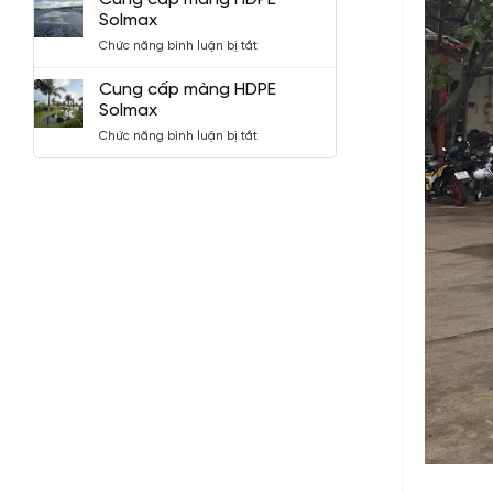
dùng
Solmax
bạt
ở
Chức năng bình luận bị tắt
HDPE
Cung
cấp
Cung cấp màng HDPE
màng
Solmax
HDPE
ở
Chức năng bình luận bị tắt
Solmax
Cung
cấp
màng
HDPE
Solmax