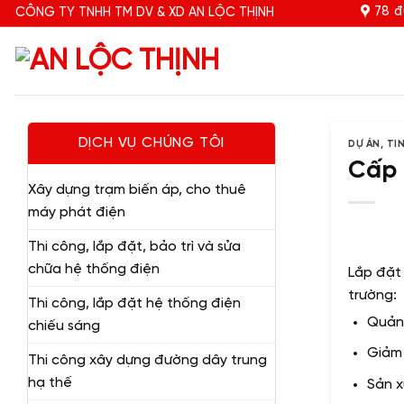
Bỏ
78 đ
CÔNG TY TNHH TM DV & XD AN LỘC THỊNH
qua
nội
dung
DỊCH VỤ CHÚNG TÔI
DỰ ÁN
,
TI
Cấp 
Xây dựng trạm biến áp, cho thuê
máy phát điện
Thi công, lắp đặt, bảo trì và sửa
chữa hệ thống điện
Lắp đặt 
trường:
Thi công, lắp đặt hệ thống điện
Quản 
chiếu sáng
Giảm 
Thi công xây dựng đường dây trung
hạ thế
Sản 