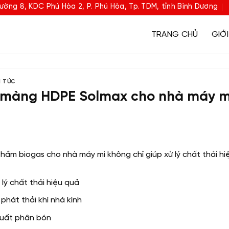
ường 8, KDC Phú Hòa 2, P. Phú Hòa, Tp. TDM, tỉnh Bình Dương
TRANG CHỦ
GIỚI
N TỨC
màng HDPE Solmax cho nhà máy m
hầm biogas cho nhà máy mì không chỉ giúp xử lý chất thải hiệ
lý chất thải hiệu quả
phát thải khí nhà kính
xuất phân bón