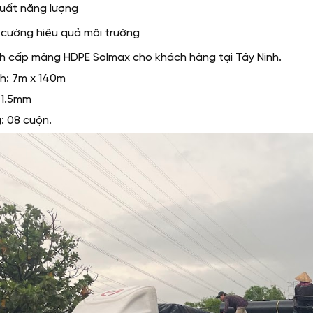
uất năng lượng
cường hiệu quả môi trường
h cấp màng HDPE Solmax cho khách hàng tại Tây Ninh.
h: 7m x 140m
 1.5mm
: 08 cuộn.