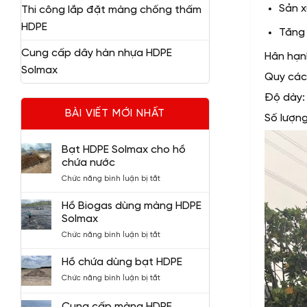
Sản x
Thi công lắp đặt màng chống thấm
HDPE
Tăng 
Cung cấp dây hàn nhựa HDPE
Hân hạn
Solmax
Quy các
Độ dày:
BÀI VIẾT MỚI NHẤT
Số lượng
Bạt HDPE Solmax cho hồ
chứa nước
ở
Chức năng bình luận bị tắt
Bạt
HDPE
Hồ Biogas dùng màng HDPE
Solmax
Solmax
cho
ở
Chức năng bình luận bị tắt
hồ
Hồ
chứa
Biogas
nước
Hồ chứa dùng bạt HDPE
dùng
ở
Chức năng bình luận bị tắt
màng
Hồ
HDPE
chứa
Solmax
Cung cấp màng HDPE