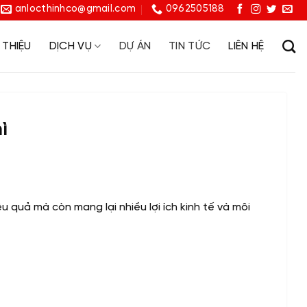
anlocthinhco@gmail.com
0962505188
 THIỆU
DỊCH VỤ
DỰ ÁN
TIN TỨC
LIÊN HỆ
ì
u quả mà còn mang lại nhiều lợi ích kinh tế và môi