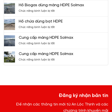
HDPE
Hồ Biogas dùng màng HDPE Solmax
Solmax
ở
Chức năng bình luận bị tắt
cho
Hồ
hồ
Biogas
chứa
Hồ chứa dùng bạt HDPE
dùng
nước
ở
Chức năng bình luận bị tắt
màng
Hồ
HDPE
chứa
Solmax
Cung cấp màng HDPE Solmax
dùng
ở
Chức năng bình luận bị tắt
bạt
Cung
HDPE
cấp
Cung cấp màng HDPE Solmax
màng
ở
Chức năng bình luận bị tắt
HDPE
Cung
Solmax
cấp
màng
HDPE
Solmax
Đăng ký nhận bản tin
Đế nhận các thông tin mới từ An Lộc Thịnh và các
chương trình khuyến mãi