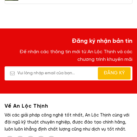
Cung
Solmax
cấp
màng
HDPE
Solmax
Đăng ký nhận bản tin
Đế nhận các thông tin mới từ An Lộc Thịnh và các
chương trình khuyến mãi
Về An Lộc Thịnh
Với các giải pháp công nghệ tốt nhất, An Lộc Thịnh cùng với
đội ngũ kỹ thuật chuyên nghiệp, được đào tạo chính hãng,
luôn luôn khẳng định chất lượng cũng như dịch vụ tốt nhất.