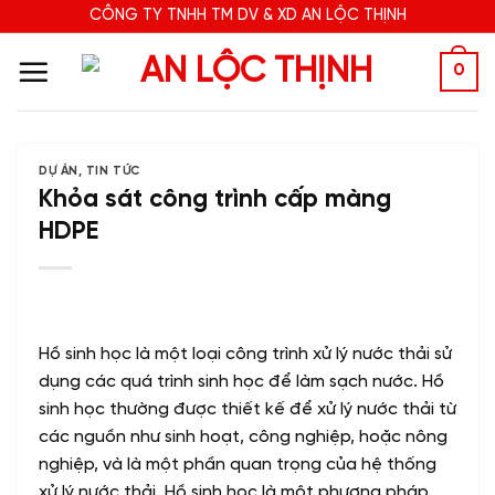
Bỏ
CÔNG TY TNHH TM DV & XD AN LỘC THỊNH
qua
nội
0
dung
DỰ ÁN
,
TIN TỨC
Khỏa sát công trình cấp màng
HDPE
Hồ sinh học là một loại công trình xử lý nước thải sử
dụng các quá trình sinh học để làm sạch nước. Hồ
sinh học thường được thiết kế để xử lý nước thải từ
các nguồn như sinh hoạt, công nghiệp, hoặc nông
nghiệp, và là một phần quan trọng của hệ thống
xử lý nước thải. Hồ sinh học là một phương pháp