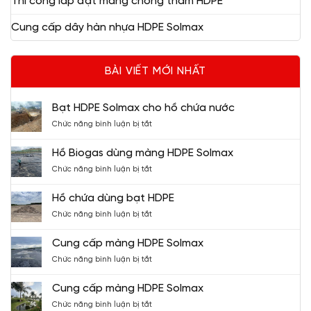
Thi công lắp đặt màng chống thấm HDPE
Cung cấp dây hàn nhựa HDPE Solmax
BÀI VIẾT MỚI NHẤT
Bạt HDPE Solmax cho hồ chứa nước
ở
Chức năng bình luận bị tắt
Bạt
HDPE
Hồ Biogas dùng màng HDPE Solmax
Solmax
ở
Chức năng bình luận bị tắt
cho
Hồ
hồ
Biogas
chứa
Hồ chứa dùng bạt HDPE
dùng
nước
ở
Chức năng bình luận bị tắt
màng
Hồ
HDPE
chứa
Solmax
Cung cấp màng HDPE Solmax
dùng
ở
Chức năng bình luận bị tắt
bạt
Cung
HDPE
cấp
Cung cấp màng HDPE Solmax
màng
ở
Chức năng bình luận bị tắt
HDPE